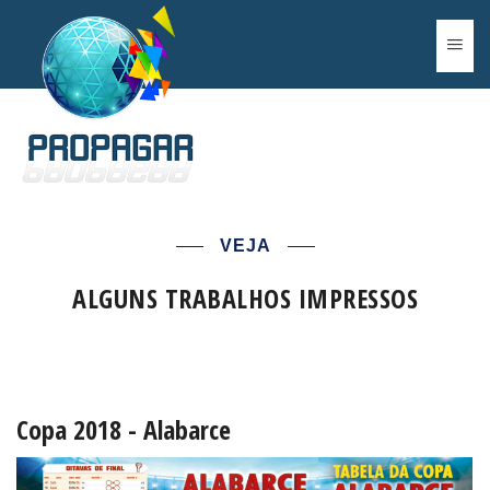
VEJA
ALGUNS TRABALHOS IMPRESSOS
Agencia de Publicidade Mogi das Cruzes
Startup Mogi das Cruzes
Copa 2018 - Alabarce